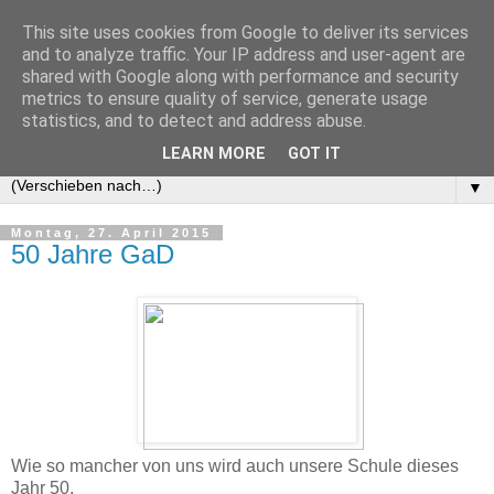
This site uses cookies from Google to deliver its services
GaD Abi '84
and to analyze traffic. Your IP address and user-agent are
shared with Google along with performance and security
metrics to ensure quality of service, generate usage
Abi-Jahrgang 1984 des Gymnasium am Deutenberg in
statistics, and to detect and address abuse.
Villingen-Schwenningen
LEARN MORE
GOT IT
▼
Montag, 27. April 2015
50 Jahre GaD
Wie so mancher von uns wird auch unsere Schule dieses
Jahr 50.