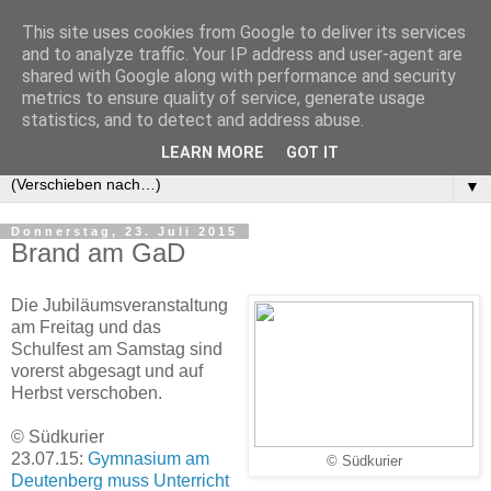
This site uses cookies from Google to deliver its services
GaD Abi '84
and to analyze traffic. Your IP address and user-agent are
shared with Google along with performance and security
metrics to ensure quality of service, generate usage
Abi-Jahrgang 1984 des Gymnasium am Deutenberg in
statistics, and to detect and address abuse.
Villingen-Schwenningen
LEARN MORE
GOT IT
▼
Donnerstag, 23. Juli 2015
Brand am GaD
Die Jubiläumsveranstaltung
am Freitag und das
Schulfest am Samstag sind
vorerst abgesagt und auf
Herbst verschoben.
© Südkurier
23.07.15:
Gymnasium am
© Südkurier
Deutenberg muss Unterricht